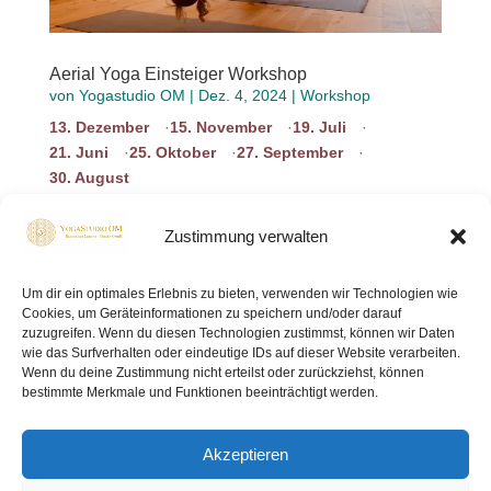
Aerial Yoga Einsteiger Workshop
von
Yogastudio OM
|
Dez. 4, 2024
|
Workshop
13. Dezember
15. November
19. Juli
21. Juni
25. Oktober
27. September
30. August
Dieser Workshop ist genau richtig für Dich, wenn Du
Aerial Yoga zum ersten Mal ausprobieren möchtest!
Zustimmung verwalten
Entdecke die Welt des Aerial Yoga: Auf Tuchfühlung
gehen, die Seele baumeln lassen…. Im Aerial Yoga
Um dir ein optimales Erlebnis zu bieten, verwenden wir Technologien wie
werden die Asanas mit Hilfe eines großen Tuches
Cookies, um Geräteinformationen zu speichern und/oder darauf
durchgeführt …
zuzugreifen. Wenn du diesen Technologien zustimmst, können wir Daten
mehr lesen
wie das Surfverhalten oder eindeutige IDs auf dieser Website verarbeiten.
Wenn du deine Zustimmung nicht erteilst oder zurückziehst, können
bestimmte Merkmale und Funktionen beeinträchtigt werden.
Akzeptieren